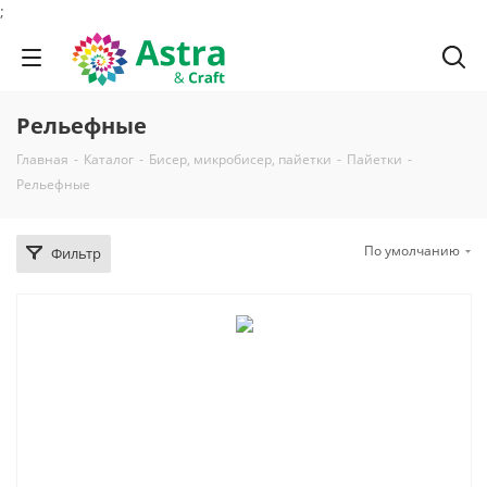
;
Рельефные
Главная
-
Каталог
-
Бисер, микробисер, пайетки
-
Пайетки
-
Рельефные
По умолчанию
Фильтр