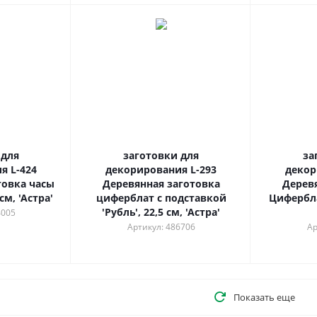
 для
заготовки для
за
я L-424
декорирования L-293
декор
товка часы
Деревянная заготовка
Дерев
см, 'Астра'
циферблат с подставкой
Цифербла
'Рубль', 22,5 см, 'Астра'
4005
Артикул: 486706
Ар
Показать еще