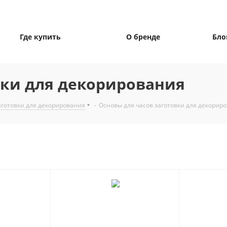
Где купить
О бренде
Бло
вки для декорирования
готовки для декорирования
-
Основы для часов заготовки для декорир