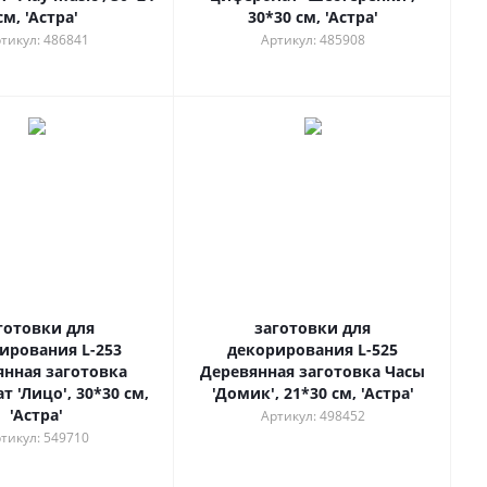
см, 'Астра'
30*30 см, 'Астра'
тикул: 486841
Артикул: 485908
готовки для
заготовки для
ирования L-253
декорирования L-525
янная заготовка
Деревянная заготовка Часы
 'Лицо', 30*30 см,
'Домик', 21*30 см, 'Астра'
'Астра'
Артикул: 498452
тикул: 549710