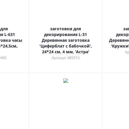
 для
заготовки для
за
я L-631
декорирования L-31
декор
товка часы
Деревянная заготовка
Деревянн
5*24,5см,
'Циферблат с бабочкой',
'Кружки'
24*24 см, 4 мм, 'Астра'
Ар
0490
Артикул: 485913