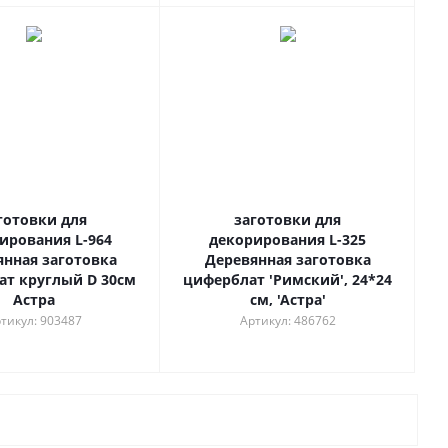
готовки для
заготовки для
ирования L-964
декорирования L-325
янная заготовка
Деревянная заготовка
т круглый D 30см
циферблат 'Римский', 24*24
Астра
см, 'Астра'
тикул: 903487
Артикул: 486762