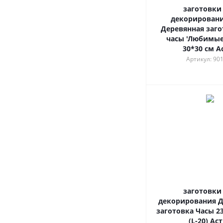
заготовки
декорировани
Деревянная заго
часы 'Любимые
30*30 см А
Артикул: 90
заготовки
декорирования Д
заготовка Часы 2
(L-20) Ас