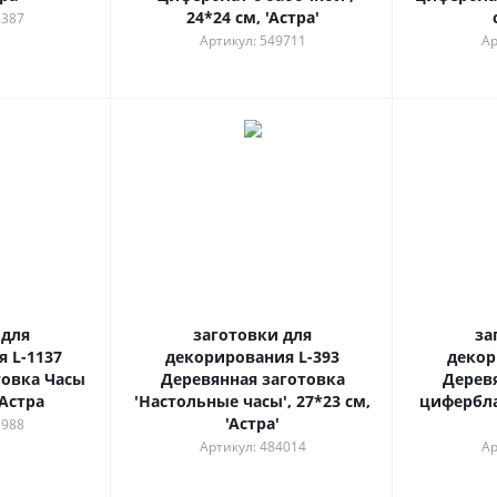
24*24 см, 'Астра'
2387
Артикул: 549711
Ар
 для
заготовки для
за
 L-1137
декорирования L-393
декор
товка Часы
Деревянная заготовка
Дерев
 Астра
'Настольные часы', 27*23 см,
циферблат
'Астра'
3988
Артикул: 484014
Ар