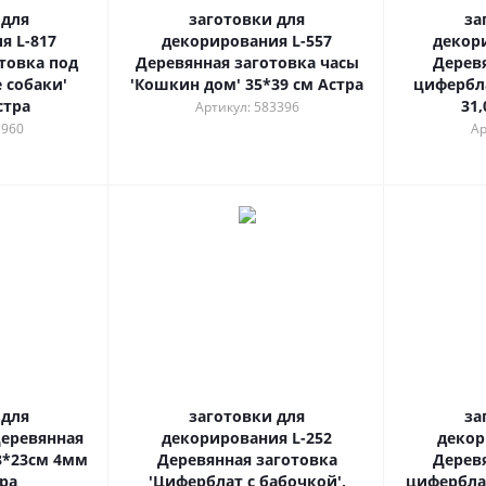
 для
заготовки для
за
я L-817
декорирования L-557
декор
товка под
Деревянная заготовка часы
Дерев
 собаки'
'Кошкин дом' 35*39 см Астра
цифербла
стра
31,
Артикул: 583396
1960
Ар
 для
заготовки для
за
еревянная
декорирования L-252
декор
3*23см 4мм
Деревянная заготовка
Дерев
тра
'Циферблат с бабочкой',
циферблат 