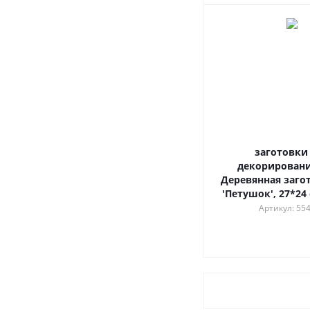
заготовки
декорировани
Деревянная заго
'Петушок', 27*24 
Артикул: 55