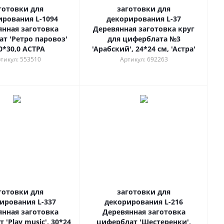
готовки для
заготовки для
ирования L-1094
декорирования L-37
янная заготовка
Деревянная заготовка круг
т 'Ретро паровоз'
для циферблата №3
0*30,0 АСТРА
'Арабский', 24*24 см, 'Астра'
тикул: 553510
Артикул: 692263
готовки для
заготовки для
ирования L-337
декорирования L-216
янная заготовка
Деревянная заготовка
'Play music', 30*24
циферблат 'Шестеренки',