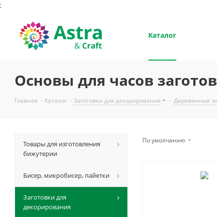
;
Каталог
Основы для часов загото
Главная
-
Каталог
-
Заготовки для декорирования
-
Деревянные за
По умолчанию
Товары для изготовления
бижутерии
Бисер, микробисер, пайетки
Заготовки для
декорирования