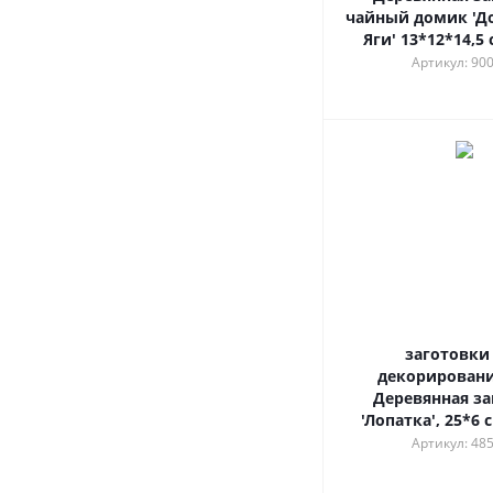
чайный домик 'Д
Яги' 13*12*14,5 
Артикул: 90
заготовки
декорировани
Деревянная за
'Лопатка', 25*6 с
Артикул: 48