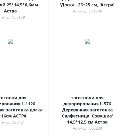
й 25*14,5*0,6мм
'Доска', 25*25 см, 'Астра'
Астра
Артикул: 581786
тикул: 558109
готовки для
заготовки для
ирования L-1126
декорирования L-576
ая заготовка доска
Деревянная заготовка
*16см АСТРА
Салфетница 'Совушка'
14,5*12,5 см Астра
тикул: 508421
Артикул: 500230