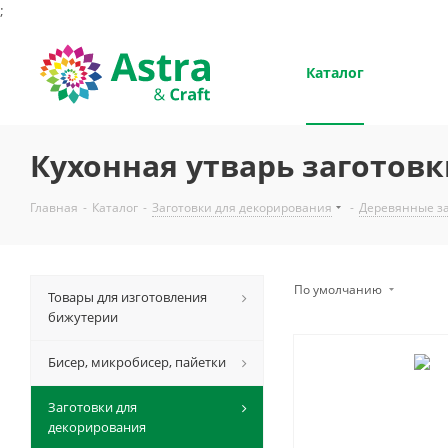
;
Каталог
Кухонная утварь заготов
Главная
-
Каталог
-
Заготовки для декорирования
-
Деревянные за
По умолчанию
Товары для изготовления
бижутерии
Бисер, микробисер, пайетки
Заготовки для
декорирования