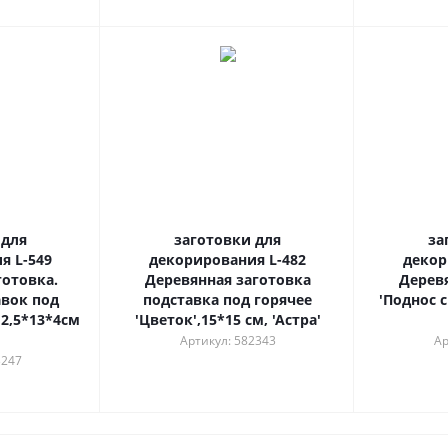
 для
заготовки для
за
я L-549
декорирования L-482
декор
готовка.
Деревянная заготовка
Дерев
авок под
подставка под горячее
'Поднос с
12,5*13*4см
'Цветок',15*15 см, 'Астра'
Артикул: 582343
Ар
3247