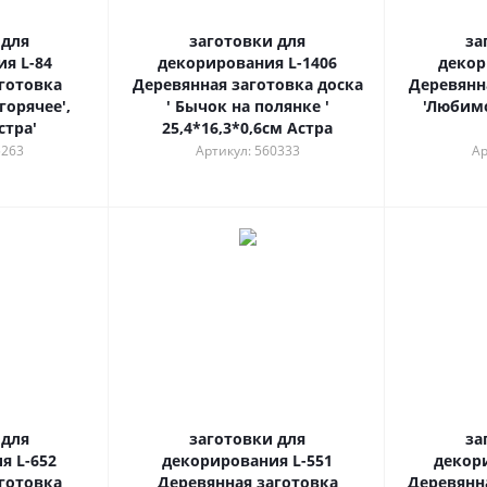
 для
заготовки для
за
я L-84
декорирования L-1406
декор
готовка
Деревянная заготовка доска
Деревянн
горячее',
' Бычок на полянке '
'Любимо
стра'
25,4*16,3*0,6см Астра
5263
Артикул: 560333
Ар
 для
заготовки для
за
я L-652
декорирования L-551
декор
готовка
Деревянная заготовка
Деревянн