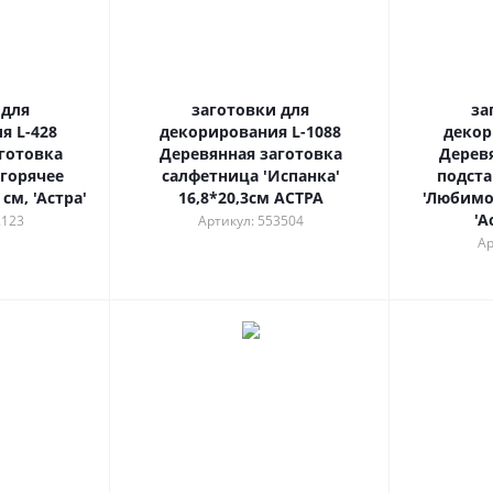
 для
заготовки для
за
я L-428
декорирования L-1088
декор
готовка
Деревянная заготовка
Дерев
 горячее
салфетница 'Испанка'
подста
см, 'Астра'
16,8*20,3см АСТРА
'Любимо
'А
2123
Артикул: 553504
Ар