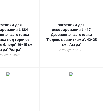
готовки для
заготовки для
ирования L-884
декорирования L-417
янная заготовка
Деревянная заготовка
вка под горячее
'Поднос с завитками', 42*25
е блюдо' 19*15 см
см, 'Астра'
стра' 'Астра'
Артикул: 582120
тикул: 505503