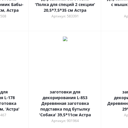
омик Бабы-
'Полка для специй 2 секции'
с мышко
см, Астра
20,5*7,5*35 см Астра
0508
Артикул: 583391
Ар
 для
заготовки для
за
я L-178
декорирования L-853
декор
готовка
Деревянная заготовка
Деревянн
м, 'Астра'
подставка под бутылку
29
'Собака' 39,5*11см Астра
5467
Ар
Артикул: 901964